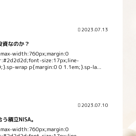
2023.07.13
投資なのか？
{max-width:760px;margin:0
r:#2d2d2d;font-size:17px;line-
9;}.sp-wrap p{margin:0 0 1.1em;}.sp-la...
2023.07.10
う積立NISA。
{max-width:760px;margin:0
r:#2d2d2d;font-size:17px;line-