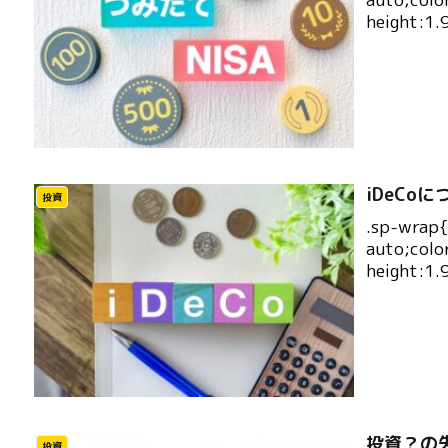
height:1.
iDeCo
投資
.sp-wrap
auto;colo
height:1.
投資？の
投資