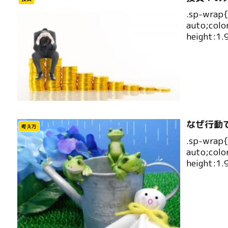
.sp-wrap
auto;colo
height:1.
なぜ行動
考え方
.sp-wrap
auto;colo
height:1.