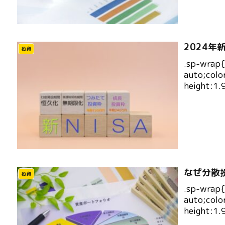
2024
投資
.sp-wrap
auto;colo
height:1.
なぜ分散
投資
.sp-wrap
auto;colo
height:1.