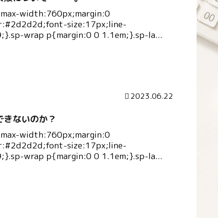
{max-width:760px;margin:0
r:#2d2d2d;font-size:17px;line-
9;}.sp-wrap p{margin:0 0 1.1em;}.sp-la...
2023.06.22
できないのか？
{max-width:760px;margin:0
r:#2d2d2d;font-size:17px;line-
9;}.sp-wrap p{margin:0 0 1.1em;}.sp-la...