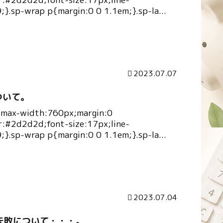
9;}.sp-wrap p{margin:0 0 1.1em;}.sp-la...
2023.07.07
について。
{max-width:760px;margin:0
r:#2d2d2d;font-size:17px;line-
9;}.sp-wrap p{margin:0 0 1.1em;}.sp-la...
2023.07.04
失敗について・・・。