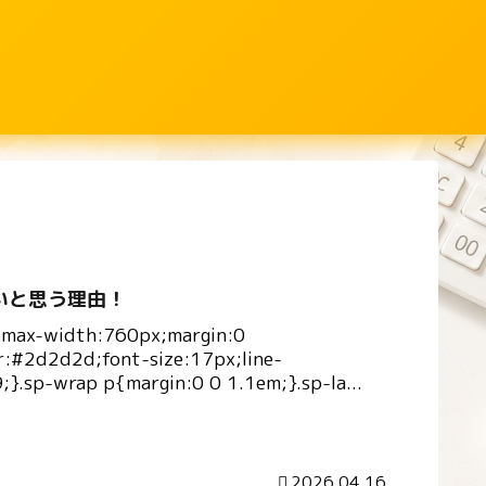
いと思う理由！
{max-width:760px;margin:0
r:#2d2d2d;font-size:17px;line-
9;}.sp-wrap p{margin:0 0 1.1em;}.sp-la...
2026.04.16