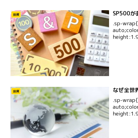
SP500
投資
.sp-wrap
auto;colo
height:1.
なぜ全世
投資
.sp-wrap
auto;colo
height:1.