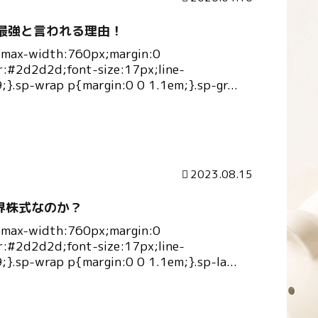
が最強と言われる理由！
{max-width:760px;margin:0
r:#2d2d2d;font-size:17px;line-
9;}.sp-wrap p{margin:0 0 1.1em;}.sp-gr...
2023.08.15
界株式なのか？
{max-width:760px;margin:0
r:#2d2d2d;font-size:17px;line-
9;}.sp-wrap p{margin:0 0 1.1em;}.sp-la...