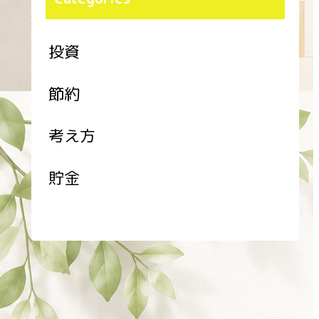
投資
節約
考え方
貯金