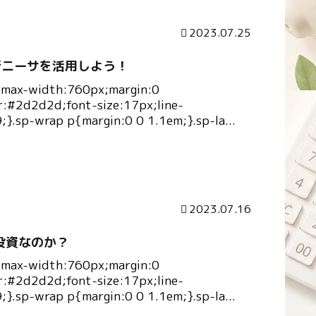
2023.07.25
年新ニーサを活用しよう！
{max-width:760px;margin:0
r:#2d2d2d;font-size:17px;line-
9;}.sp-wrap p{margin:0 0 1.1em;}.sp-la...
2023.07.16
投資なのか？
{max-width:760px;margin:0
r:#2d2d2d;font-size:17px;line-
9;}.sp-wrap p{margin:0 0 1.1em;}.sp-la...