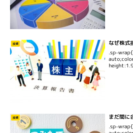
なぜ株式
投資
.sp-wrap
auto;colo
height:1.
まだ間に合
投資
.sp-wrap
auto;colo