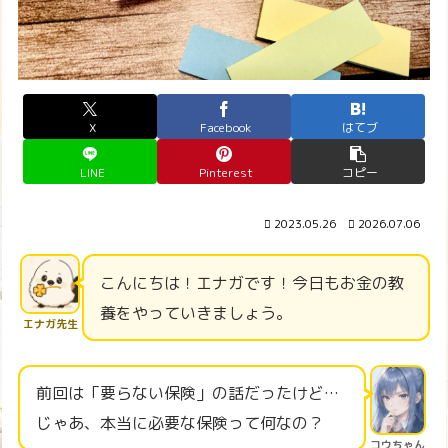
X
Facebook
はてブ
LINE
Pinterest
コピー
2023.05.26
2026.07.06
こんにちは！エナガです！今日もお金の教
養をやっていきましょう。
エナガ先生
前回は「要らない保険」の話だったけど…
じゃあ、本当に必要な保険って何なの？
コウちゃん