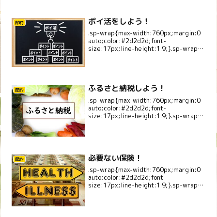
ポイ活をしよう！
節約
.sp-wrap{max-width:760px;margin:0
auto;color:#2d2d2d;font-
size:17px;line-height:1.9;}.sp-wrap
p{margin:0 0 1.1em;}.sp-la...
ふるさと納税しよう！
節約
.sp-wrap{max-width:760px;margin:0
auto;color:#2d2d2d;font-
size:17px;line-height:1.9;}.sp-wrap
p{margin:0 0 1.1em;}.sp-la...
必要ない保険！
節約
.sp-wrap{max-width:760px;margin:0
auto;color:#2d2d2d;font-
size:17px;line-height:1.9;}.sp-wrap
p{margin:0 0 1.1em;}.sp-la...