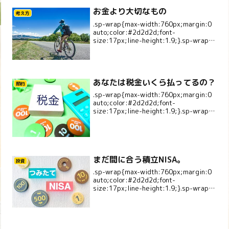
お金より大切なもの
考え方
.sp-wrap{max-width:760px;margin:0
auto;color:#2d2d2d;font-
size:17px;line-height:1.9;}.sp-wrap
p{margin:0 0 1.1em;}.sp-la...
あなたは税金いくら払ってるの？
節約
.sp-wrap{max-width:760px;margin:0
auto;color:#2d2d2d;font-
size:17px;line-height:1.9;}.sp-wrap
p{margin:0 0 1.1em;}.sp-la...
まだ間に合う積立NISA。
投資
.sp-wrap{max-width:760px;margin:0
auto;color:#2d2d2d;font-
size:17px;line-height:1.9;}.sp-wrap
p{margin:0 0 1.1em;}.sp-la...