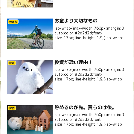
p{margin:0 0 1.1em;}.sp-gr...
お金より大切なもの
考え方
.sp-wrap{max-width:760px;margin:0
auto;color:#2d2d2d;font-
size:17px;line-height:1.9;}.sp-wrap
p{margin:0 0 1.1em;}.sp-la...
投資が恐い理由！
投資
.sp-wrap{max-width:760px;margin:0
auto;color:#2d2d2d;font-
size:17px;line-height:1.9;}.sp-wrap
p{margin:0 0 1.1em;}.sp-la...
貯めるのが先。買うのは後。
節約
.sp-wrap{max-width:760px;margin:0
auto;color:#2d2d2d;font-
size:17px;line-height:1.9;}.sp-wrap
p{margin:0 0 1.1em;}.sp-la...