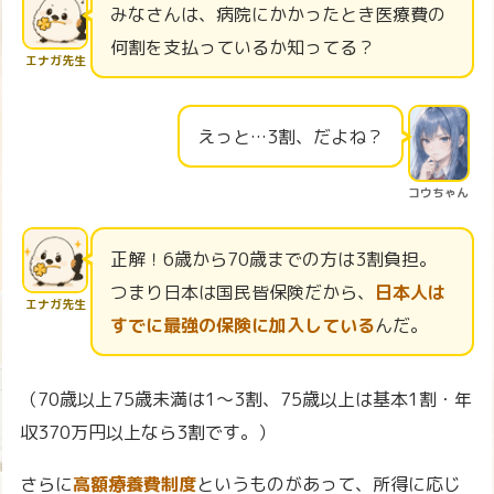
みなさんは、病院にかかったとき医療費の
何割を支払っているか知ってる？
エナガ先生
えっと…3割、だよね？
コウちゃん
正解！6歳から70歳までの方は3割負担。
つまり日本は国民皆保険だから、
日本人は
エナガ先生
すでに最強の保険に加入している
んだ。
（70歳以上75歳未満は1〜3割、75歳以上は基本1割・年
収370万円以上なら3割です。）
さらに
高額療養費制度
というものがあって、所得に応じ