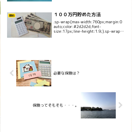
１００万円貯めた方法
節約
.sp-wrap{max-width:760px;margin:0
auto;color:#2d2d2d;font-
size:17px;line-height:1.9;}.sp-wrap
p{margin:0 0 1.1em;}.sp-la...
必要な保険は？
保険ってそもそも・・・。