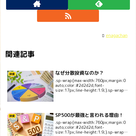
enagachan
関連記事
なぜ分散投資なのか？
投資
.sp-wrap{max-width:760px;margin:0
auto;color:#2d2d2d;font-
size:17px;line-height:1.9;}.sp-wrap
p{margin:0 0 1.1em;}.sp-la...
SP500が最強と言われる理由！
投資
.sp-wrap{max-width:760px;margin:0
auto;color:#2d2d2d;font-
size:17px;line-height:1.9;}.sp-wrap