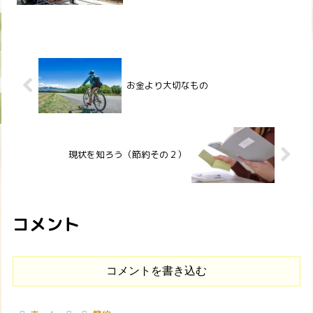
p{margin:0 0 1.1em;}.sp-la...
お金より大切なもの
現状を知ろう（節約その２）
コメント
コメントを書き込む