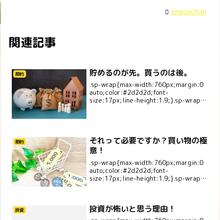
enagachan
関連記事
貯めるのが先。買うのは後。
節約
.sp-wrap{max-width:760px;margin:0
auto;color:#2d2d2d;font-
size:17px;line-height:1.9;}.sp-wrap
p{margin:0 0 1.1em;}.sp-la...
それって必要ですか？買い物の極
節約
意！
.sp-wrap{max-width:760px;margin:0
auto;color:#2d2d2d;font-
size:17px;line-height:1.9;}.sp-wrap
p{margin:0 0 1.1em;}.sp-la...
投資が怖いと思う理由！
投資