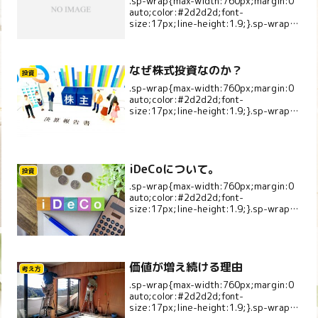
.sp-wrap{max-width:760px;margin:0
auto;color:#2d2d2d;font-
size:17px;line-height:1.9;}.sp-wrap
p{margin:0 0 1.1em;}.sp-la...
なぜ株式投資なのか？
投資
.sp-wrap{max-width:760px;margin:0
auto;color:#2d2d2d;font-
size:17px;line-height:1.9;}.sp-wrap
p{margin:0 0 1.1em;}.sp-la...
iDeCoについて。
投資
.sp-wrap{max-width:760px;margin:0
auto;color:#2d2d2d;font-
size:17px;line-height:1.9;}.sp-wrap
p{margin:0 0 1.1em;}.sp-la...
価値が増え続ける理由
考え方
.sp-wrap{max-width:760px;margin:0
auto;color:#2d2d2d;font-
size:17px;line-height:1.9;}.sp-wrap